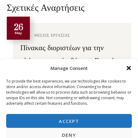
Σχετικές Αναρτήσεις
26
May
ΘΕΣΕΙΣ ΕΡΓΑΣΙΑΣ
Πίνακας διοριστέων για την
πλήρωση κενών θέσεων Γραφέα
Manage Consent
READ MORE
To provide the best experiences, we use technologies like cookies to
store and/or access device information. Consenting to these
05
technologies will allow us to process data such as browsing behavior or
December
unique IDs on this site. Not consenting or withdrawing consent, may
ΘΕΣΕΙΣ ΕΡΓΑΣΙΑΣ
adversely affect certain features and functions.
Διεξαγωγή Γραπτής Εξέτασης
ACCEPT
(Λειτουργός Τεχνολογίας)
DENY