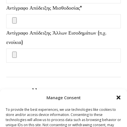
Αντίγραφο Απόδειξης Μισθοδοσίας*
Αντίγραφο Απόδειξης Άλλων Εισοδημάτων (π.χ.
ενοίκια)
Μέρος 11 – Ταυτοποίηση
Manage Consent
Πατήστε για λήψη κωδικού OTP
To provide the best experiences, we use technologies like cookies to
store and/or access device information. Consenting to these
ΛΗΨΗ ΜΗΝΥΜΑΤΟΣ SMS ΜΕ ΚΩΔΙΚΟ OTP
technologies will allow us to process data such as browsing behavior or
unique IDs on this site. Not consenting or withdrawing consent, may