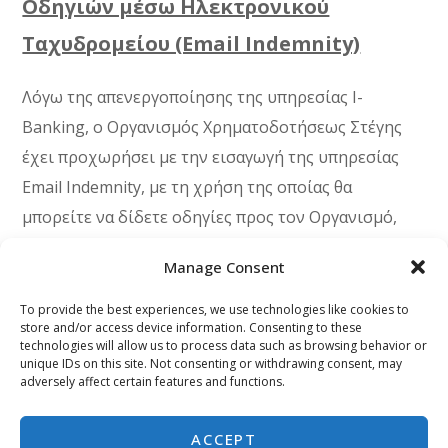
Οδηγιών μέσω Ηλεκτρονικού
Ταχυδρομείου (Email Indemnity)
Λόγω της απενεργοποίησης της υπηρεσίας I-
Banking, ο Οργανισμός Χρηματοδοτήσεως Στέγης
έχει προχωρήσει με την εισαγωγή της υπηρεσίας
Email Indemnity, με τη χρήση της οποίας θα
μπορείτε να δίδετε οδηγίες προς τον Οργανισμό,
μέσω ηλεκτρονικού ταχυδρομείου, για εκτέλεση
Manage Consent
συγκεκριμένων πράξεων.
To provide the best experiences, we use technologies like cookies to
Τα σχετικά έγγραφα, με την υπογραφή των οποίων
store and/or access device information. Consenting to these
technologies will allow us to process data such as browsing behavior or
θα μπορεί να ενεργοποιηθεί η υπηρεσία αυτή, θα τα
unique IDs on this site. Not consenting or withdrawing consent, may
adversely affect certain features and functions.
βρείτε
εδώ
.
Για περισσότερες πληροφορίες, μπορείτε να
ACCEPT